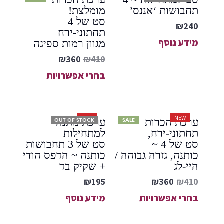
תחבושות ‘אננס’
מומלצת!
סט של 4
₪
240
תחתוני-ירח
מידע נוסף
מגוון רמות ספיגה
₪
360
₪
410
בחרי אפשרויות
NEW
NEW
ערכת הכרות
ערכת מתנה
OUT OF STOCK
SALE
תחתוני-ירח,
למתחילות
סט של 4 ~
סט של 3 תחבושות
כותנה, גזרה גבוהה /
כותנה ~ הדפס הודי
היי-לג
+ שקיק בד
₪
195
₪
360
₪
410
בחרי אפשרויות
מידע נוסף