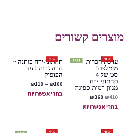
מוצרים קשורים
NEW
NEW
ערכת הכרות
תחתוני-ירח כותנה ~
SALE
מומלצת!
גזרה גבוהה עד
סט של 4
הפופיק
תחתוני-ירח
₪
110
₪
100
–
מגוון רמות ספיגה
בחרי אפשרויות
₪
360
₪
410
בחרי אפשרויות
NEW
NEW