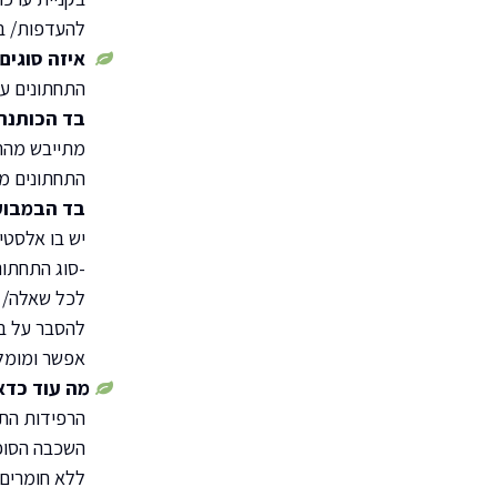
להעדפות/ בק
איזה סוגים 
התחתונים עש
בד הכותנה
מתייבש מהר 
התחתונים מעו
בד הבמבוק
יש בו אלסטי
-סוג התחתונ
לכל שאלה/ ה
להסבר על ב
אפשר ומומלץ
מה עוד כדא
הרפידות התפ
השכבה הסופגת עשויה 100% כותנה, ללא 
ללא חומרים 