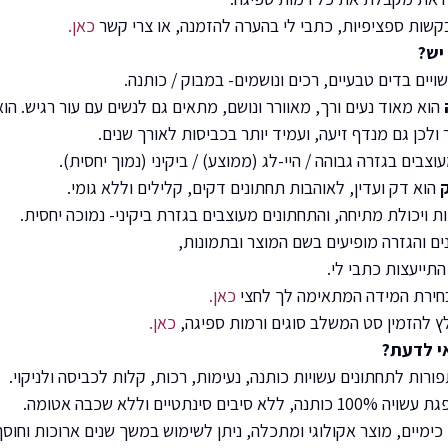
שות ספציפיות, כתבי לי בהערה להזמנה, או צרי קשר
כאן.
יש?
ויים בדים טבעיים, רכים ונושמים- במבוק / כותנה.
הוא מאוד נעים ורך, מאוורר ונושם, מתאים גם לנשים עם עור רגיש. הוא
ולכן גם מנדף זיעה, ועמיד יותר בכביסות לאורך שנים.
צבים בגזרה גבוהה / היי-לג (ממוצע) / ביקיני (נמוך יחסית).
הוא דק ועדין, לאוהבות תחתונים דקים, קלילים וללא גומי.
ות ויכולת מתיחה, והתחתונים מעוצבים בגזרת ביקיני- נמוכה יחסית.
ים והגזרה מופיעים בשם המוצר ובתמונות,
תייעצות כתבי לי.
חירת המידה המתאימה לך לחצי
כאן.
 להזמין סט המשלב סוגים ורמות ספיגה,
כאן.
י לדעת?
ורות לתחתונים עשויות כותנה, נעימות, רכות, קלות לכביסה ולניקוי.
סיבים סינתטיים וללא שכבה אטומה.
כימיים, מוצר אקולוגי ומתכלה, ניתן לשימוש במשך שנים ארוכות וחוסך