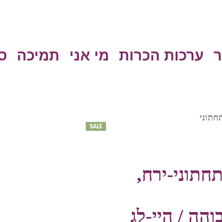
ר
ערכות הכרות
מי אני
תמיכה
ס
חתוני
SALE
חתוני-ירח,
והה / היי-לג