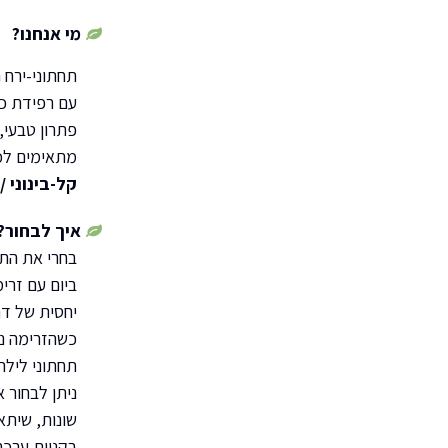
מי אנחנו?
תחתוני-ירח 
עם רפידת כו
פתרון טבעי, 
מתאימים לכל של
קל-בינוני /
איך לבחור?
בחרי את התח
ביום עם זרי
יחסית של דם
כשהזרימה נח
תחתוני לילה
ניתן לבחור 
שונות, שיתא
בקניית ערכ