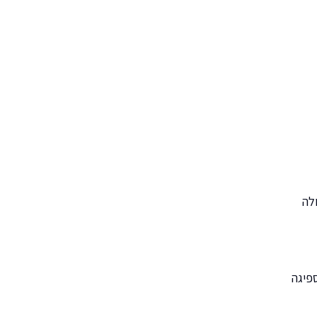
לה
פיגה