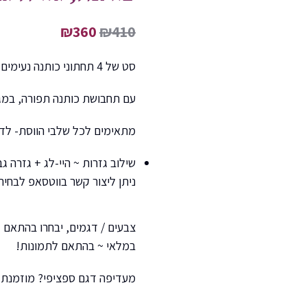
₪
360
₪
410
סט של 4 תחתוני כותנה נעימים ונוחים לזמן-ירח-
עם תחבושת כותנה תפורה, במגו
מתאימים לכל שלבי הווסת- לדימ
שילוב גזרות ~ היי-לג + גזרה גב
ניתן ליצור קשר בווטסאפ לבחיר
צבעים / דגמים, יבחרו בהתאם 
במלאי ~ בהתאם לתמונות!
מעדיפה דגם ספציפי? מוזמנת